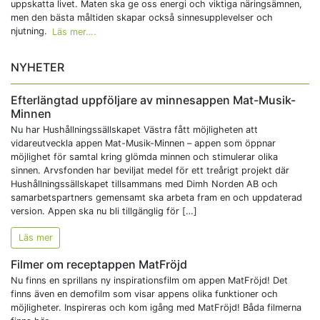
uppskatta livet. Maten ska ge oss energi och viktiga näringsämnen,
men den bästa måltiden skapar också sinnesupplevelser och
njutning.
Läs mer….
NYHETER
Efterlängtad uppföljare av minnesappen Mat-Musik-
Minnen
Nu har Hushållningssällskapet Västra fått möjligheten att
vidareutveckla appen Mat-Musik-Minnen – appen som öppnar
möjlighet för samtal kring glömda minnen och stimulerar olika
sinnen. Arvsfonden har beviljat medel för ett treårigt projekt där
Hushållningssällskapet tillsammans med Dimh Norden AB och
samarbetspartners gemensamt ska arbeta fram en och uppdaterad
version. Appen ska nu bli tillgänglig för […]
Läs mer
Filmer om receptappen MatFröjd
Nu finns en sprillans ny inspirationsfilm om appen MatFröjd! Det
finns även en demofilm som visar appens olika funktioner och
möjligheter. Inspireras och kom igång med MatFröjd! Båda filmerna