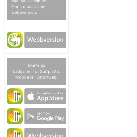
Mat-Musik-Minnen
Finns endast som
webbversion.
MatFröjd
Ladda ner för Surfplatta,
Mobil eller Dator/web.