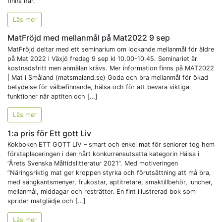
finns här.
Läs mer
MatFröjd med mellanmål på Mat2022 9 sep
MatFröjd deltar med ett seminarium om lockande mellanmål för äldre
på Mat 2022 i Växjö fredag 9 sep kl 10.00-10.45. Seminariet är
kostnadsfritt men anmälan krävs. Mer information finns på MAT2022
| Mat i Småland (matsmaland.se) Goda och bra mellanmål för ökad
betydelse för välbefinnande, hälsa och för att bevara viktiga
funktioner när aptiten och […]
Läs mer
1:a pris för Ett gott Liv
Kokboken ETT GOTT LIV – smart och enkel mat för seniorer tog hem
förstaplaceringen i den hårt konkurrensutsatta kategorin Hälsa i
”Årets Svenska Måltidslitteratur 2021”. Med motiveringen
”Näringsriktig mat ger kroppen styrka och förutsättning att må bra,
med sängkantsmenyer, frukostar, aptitretare, smaktillbehör, luncher,
mellanmål, middagar och resträtter. En fint illustrerad bok som
sprider matglädje och […]
Läs mer