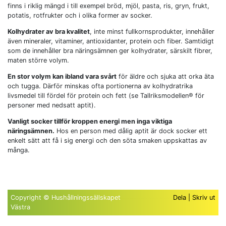
finns i riklig mängd i till exempel bröd, mjöl, pasta, ris, gryn, frukt,
potatis, rotfrukter och i olika former av socker.
Kolhydrater av bra kvalitet
, inte minst fullkornsprodukter, innehåller
även mineraler, vitaminer, antioxidanter, protein och fiber. Samtidigt
som de innehåller bra näringsämnen ger kolhydrater, särskilt fibrer,
maten större volym.
En stor volym kan ibland vara svårt
för äldre och sjuka att orka äta
och tugga. Därför minskas ofta portionerna av kolhydratrika
livsmedel till fördel för protein och fett (se Tallriksmodellen® för
personer med nedsatt aptit).
Vanligt socker tillför kroppen energi men inga viktiga
näringsämnen.
Hos en person med dålig aptit är dock socker ett
enkelt sätt att få i sig energi och den söta smaken uppskattas av
många.
Copyright © Hushållningssällskapet
Dela
|
Skriv ut
Västra