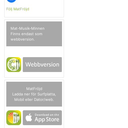
Följ MatFröjd
Mat-Musik-Minnen
Finns endast som
webbversion.
MatFröjd
Ladda ner för Surfplatta,
Mobil eller Dator/web.