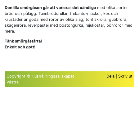
Den lilla smörgåsen går att variera i det oändliga
med olika sorter
bröd och pålägg. Tunnbrödsrullar, trekants-mackor, kex och
krustader är goda med röror av olika slag; tonfiskröra, gubbröra,
skagenröra, leverpastej med bostongurka, mjukostar, bönröror med
mera.
Tänk smörgåstårta!
Enkelt och gott!
Copyright © Hushållningssällskapet
Dela
|
Skriv ut
Västra